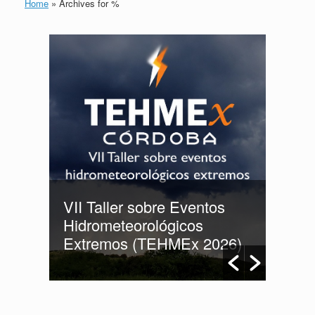
Home
»
Archives for %
VII Taller sobre Eventos
Hidrometeorológicos
PRÓ
gua
Extremos (TEHMEx 2026)
ORD