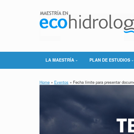
Saltar
al
contenido
LA MAESTRÍA
PLAN DE ESTUDIOS
Home
»
Eventos
»
Fecha límite para presentar docum