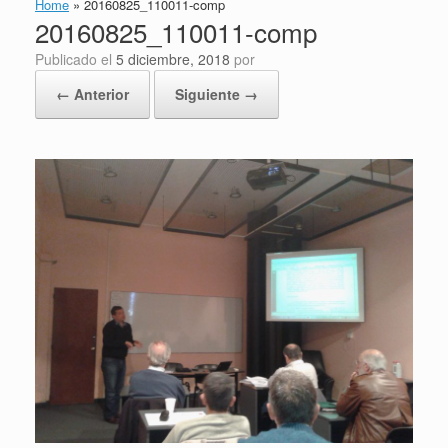
Home
»
20160825_110011-comp
20160825_110011-comp
Publicado el
5 diciembre, 2018
por
← Anterior
Siguiente →