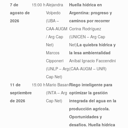
7 de
15:00 h
Alejandra
Huella hídrica en
agosto de
Volpedo
Argentina: progreso y
2026
(UBA –
caminos por recorrer
CAA-AUGM
Corina Rodríguez
/ Arg Cap
(UNICEN – Arg Cap
Net)
Net)
La quiebra hídrica y
Marcos
la lesa ambientalidad
Cipponeri
Aníbal Ignacio Faccendini
(UNLP – Arg
(CAA-AUGM – UNR)
Cap Net)
11 de
15:00 h
Mario Basan
Riego inteligente para
septiembre
(INTA – Arg
optimizar la gestión
de 2026
Cap Net)
integrada del agua en la
producción agrícola.
Oportunidades y
desafíos. Huella hídrica