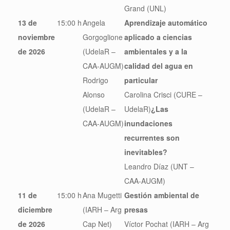
Grand (UNL)
13 de
15:00 h
Angela
Aprendizaje automático
noviembre
Gorgoglione
aplicado a ciencias
de 2026
(UdelaR –
ambientales y a la
CAA-AUGM)
calidad del agua en
Rodrigo
particular
Alonso
Carolina Crisci (CURE –
(UdelaR –
UdelaR)
¿Las
CAA-AUGM)
inundaciones
recurrentes son
inevitables?
Leandro Díaz (UNT –
CAA-AUGM)
11 de
15:00 h
Ana Mugetti
Gestión ambiental de
diciembre
(IARH – Arg
presas
de 2026
Cap Net)
Víctor Pochat (IARH – Arg