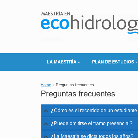
Saltar
al
contenido
LA MAESTRÍA
PLAN DE ESTUDIOS
Home
»
Preguntas frecuentes
Preguntas frecuentes
¿Cómo es el recorrido de un estudiante
¿Puede omitirse el tramo presencial?
¿La Maestría se dicta todos los años?