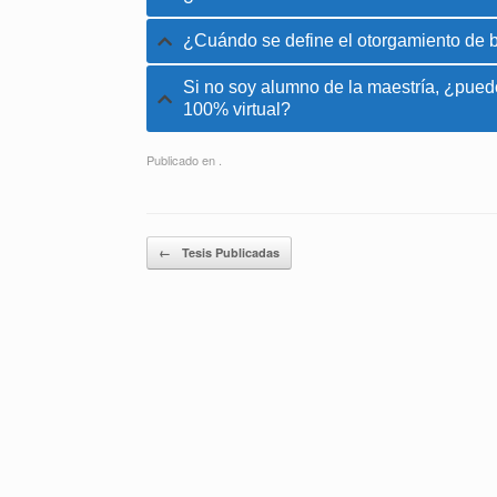
¿Cuándo se define el otorgamiento de b
Si no soy alumno de la maestría, ¿pue
100% virtual?
Publicado en .
Navegador de artículos
←
Tesis Publicadas