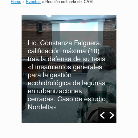
Home
»
Eventos
»
Reunión ordinaria del CAM
Lic. Constanza Falguera,
calificación máxima (10)
tras la defensa de su tesis
«Lineamientos generales
para la gestión
ecohidrológica de lagunas
en urbanizaciones
NES
cerradas. Caso de estudio:
Reces
AM
Nordelta»
Maes